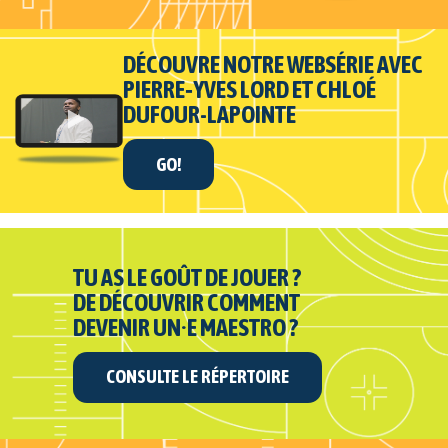
DÉCOUVRE NOTRE WEBSÉRIE AVEC
PIERRE‑YVES LORD ET CHLOÉ
DUFOUR-LAPOINTE
GO!
TU AS LE GOÛT DE JOUER ?
DE DÉCOUVRIR COMMENT
DEVENIR UN·E MAESTRO ?
CONSULTE LE RÉPERTOIRE